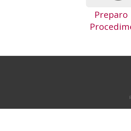
Preparo 
Procedim
R