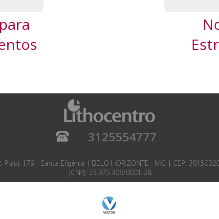
para
N
entos
Est
3125554777
. Piauí, 179 - Santa Efigênia |
BELO HORIZONTE
-
MG
| CEP:
3015032
|CNPJ: 23.375.306/0001-28